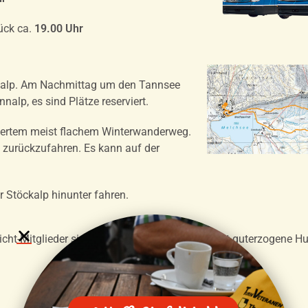
ück ca.
19.00 Uhr
annalp. Am Nachmittag um den Tannsee
alp, es sind Plätze reserviert.
riertem meist flachem Winterwanderweg.
t zurückzufahren. Es kann auf der
r Stöckalp hinunter fahren.
cht-Mitglieder sind herzlich willkommen. Selbst guterzogene Hu
Tannalp Winterwanderweg